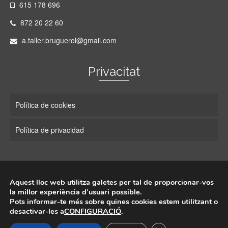
615 178 696
872 20 22 60
a.taller.bruguerol@gmail.com
Privacitat
Política de cookies
Política de privacidad
Xarxes Socials
Aquest lloc web utilitza galetes per tal de proporcionar-vos
la millor experiència d’usuari possible.
Pots informar-te més sobre quines cookies estem utilitzant o
desactivar-les a
CONFIGURACIÓ
.
© 2026 Auto Taller Bruguerol
Dissenyat per Serveis Actius