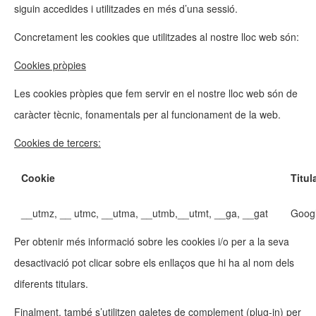
siguin accedides i utilitzades en més d’una sessió.
Concretament les cookies que utilitzades al nostre lloc web són:
Cookies pròpies
Les cookies pròpies que fem servir en el nostre lloc web són de
caràcter tècnic, fonamentals per al funcionament de la web.
Cookies de tercers:
Cookie
Titul
__utmz, __ utmc, __utma, __utmb,__utmt, __ga, __gat
Googl
Per obtenir més informació sobre les cookies i/o per a la seva
desactivació pot clicar sobre els enllaços que hi ha al nom dels
diferents titulars.
Finalment, també s’utilitzen galetes de complement (plug-in) per