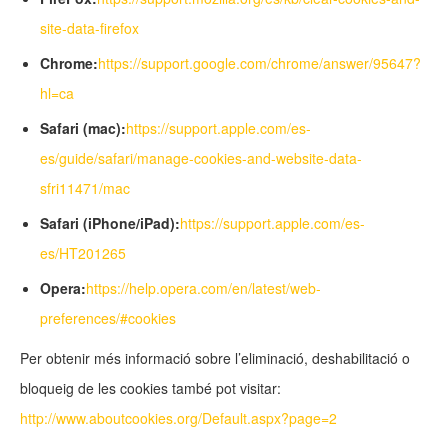
site-data-firefox
Chrome:
https://support.google.com/chrome/answer/95647?
hl=ca
Safari (mac):
https://support.apple.com/es-
es/guide/safari/manage-cookies-and-website-data-
sfri11471/mac
Safari (iPhone/iPad):
https://support.apple.com/es-
es/HT201265
Opera:
https://help.opera.com/en/latest/web-
preferences/#cookies
Per obtenir més informació sobre l’eliminació, deshabilitació o
bloqueig de les cookies també pot visitar:
http://www.aboutcookies.org/Default.aspx?page=2