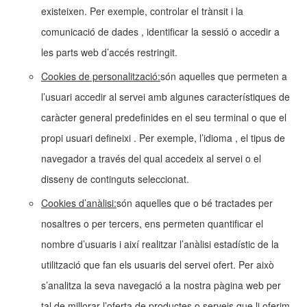
existeixen. Per exemple, controlar el trànsit i la
comunicació de dades , identificar la sessió o accedir a
les parts web d’accés restringit.
Cookies de personalització:
són aquelles que permeten a
l’usuari accedir al servei amb algunes característiques de
caràcter general predefinides en el seu terminal o que el
propi usuari defineixi . Per exemple, l’idioma , el tipus de
navegador a través del qual accedeix al servei o el
disseny de continguts seleccionat.
Cookies d’anàlisi:
són aquelles que o bé tractades per
nosaltres o per tercers, ens permeten quantificar el
nombre d’usuaris i així realitzar l’anàlisi estadístic de la
utilització que fan els usuaris del servei ofert. Per això
s’analitza la seva navegació a la nostra pàgina web per
tal de millorar l’oferta de productes o serveis que li oferim.