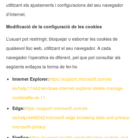
utilitzant els ajustaments i configuracions del seu navegador
d’Internet.
Modificació de la configuració de les cookies
L’usuari pot restringir, bloquejar o esborrar les cookies de
qualsevol lloc web, utilitzant el seu navegador. A cada
navegador l’operativa és diferent, pel que pot consultar als
següents enllaços la forma de fer-ho
Internet Explorer:
https://support.microsoft.com/es-
es/help/17442/windows-internet-explorer-delete-manage-
cookies#ie=ie-11
Edge:
https://support.microsoft.com/es-
es/help/4468242/microsoft-edge-browsing-data-and-privacy-
microsoft-privacy
FireFox:
https://support.mozilla.org/es/kb/clear-cookies-and-