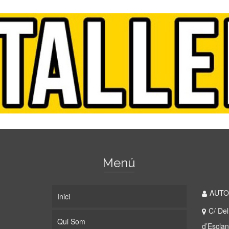
Menú
AUTO
Inici
C/ Del
Qui Som
d’Escla