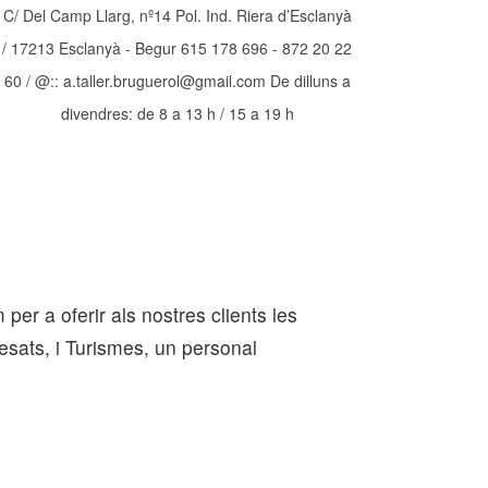
C/ Del Camp Llarg, nº14 Pol. Ind. Riera d’Esclanyà
/ 17213 Esclanyà - Begur 615 178 696 - 872 20 22
60 / @:: a.taller.bruguerol@gmail.com De dilluns a
divendres: de 8 a 13 h / 15 a 19 h
er a oferir als nostres clients les
esats, i Turismes, un personal